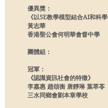
優異獎：
《以5E教學模型結合AI和科
黃志華
香港聖公會何明華會督中學
團體組：
冠軍：
《認識資訊社會的特徵》
李嘉惠 趙頌衡 唐靜琳 葉萃苓
三水同鄉會劉本章學校