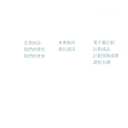
消息
電子書計劃
關於本會
未來動向
電子書計劃
主席的話
過往資訊
計劃成品
我們的理念
計劃預期成果
我們的使命
課程大綱
© 2017－2025 融合教育電子學習協會 (ELFIE) E-lea