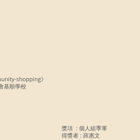
ity-shopping》
會基順學校  
獎項  : 個人組季軍
得獎者 : 薛惠文 