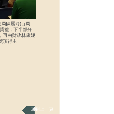
良局陳麗玲(百周
頒獎禮；下半部分
，再由財政林康妮
獎項得主：
回到上一頁