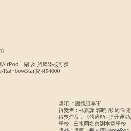
句》 
AirPod一副 及 所屬學校可獲 
inbowOne/RainbowStar費用$4000
獎項  : 團體組季軍
得獎者 : 林嘉詠 郭曉 彤 周偉
得獎作品 : 《體適能─提升運動
學校 : 三水同鄉會劉本章學校
獎品 : 獎座、每人獲HomePod