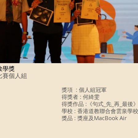
教學獎
比賽個人組
獎項  : 個人組冠軍
得獎者 : 何綺雯 
得獎作品 :《句式_先_再_最後
學校 : 香港道教聯合會雲泉學校
獎品 : 獎座及MacBook Air