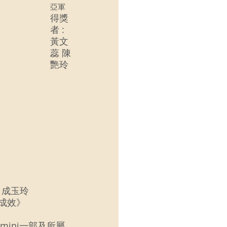
亞軍
得獎
者 : 
黃文
蕊 陳
艷玲 
健 成玉玲
成效》 
 mini一部及所屬 