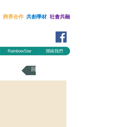
習
跨界合作
共創學材
社會共融
 跨界合作 共創學材 社會共融
RainbowStar
聯絡我們
回到上一頁