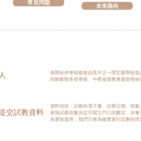
常見問題
未來路向
​每間伙伴學校都會由其中之一間主辦學校
人
同鄉會劉本章學校、中華基督教會基順學校
​資料包括：試教的電子書、試教日期、班
提交試教資料
會按試教班數決定可開立戶口的數目，亦會
為避免濫用，我們只會為確實進行試教的班