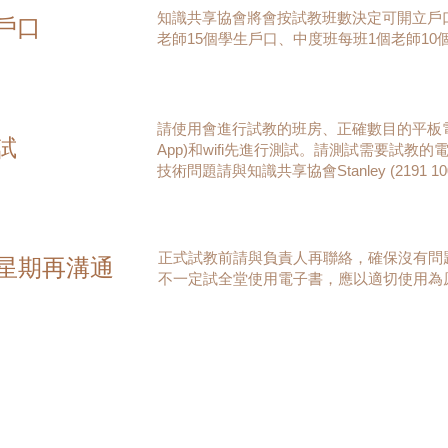
知識共享協會將會按試教班數決定可開立戶
戶口
老師15個學生戶口、中度班每班1個老師10
請使用會進行試教的班房、正確數目的平板電腦 (
試
App)和wifi先進行測試。請測試需要試教的
技術問題請與知識共享協會Stanley (2191 1
正式試教前請與負責人再聯絡，確保沒有問
星期再溝通
不一定試全堂使用電子書，應以適切使用為
進行試教時，請安排技術人員支援。若有問
況，否則我們難以追查和改善。