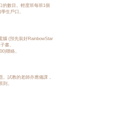
口的數目。輕度班每班1個
個學生戶口。
預先裝好RainbowStar
電子書。
000)聯絡。
題。試教的老師亦應備課，
原則。
題請詳細記錄問題發生情