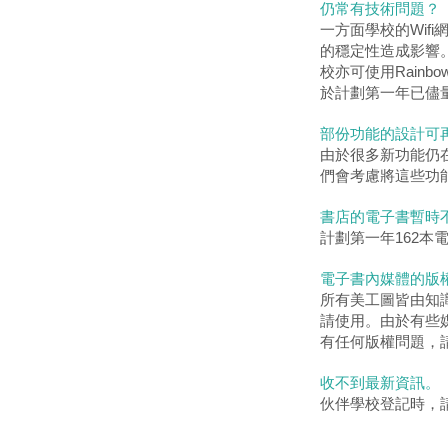
仍常有技術問題？
一方面學校的Wifi
的穩定性造成影響
校亦可使用Rain
於計劃第一年已儘
部份功能的設計可
由於很多新功能仍
們會考慮將這些功
書店的電子書暫時
計劃第一年162
電子書內媒體的版
所有美工圖皆由知
請使用。由於有些
有任何版權問題，
收不到最新資訊。
伙伴學校登記時，