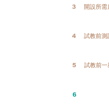
3
​開設所需
4
試教前測
5
試教前一
6
正式試教