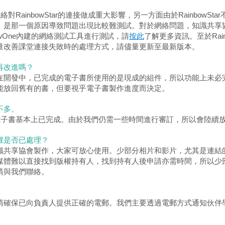
網絡對RainbowStar的連接做成重大影響，另一方面由於RainbowS
。是那一個原因導致問題出現比較難測試。對於網絡問題，知識共享
bowOne內建的網絡測試工具進行測試，請
按此
了解更多資訊。至於Rain
量改善課堂連接失敗時的處理方式，請儘量更新至最新版本。
再改進嗎？
在開發中，已完成的電子書所使用的是現成的組件，所以功能上未必
能放回舊有的書，但要視乎電子書製作進度而決定。
不多。
本電子書基本上已完成。由於我們仍需一些時間進行審訂，所以會陸續
權是否已處理？
識共享協會製作，大家可放心使用。少部分相片和影片，尤其是連結
媒體難以直接找到版權持有人，找到持有人後申請亦需時間，所以少
請與我們聯絡。
請確保已向負責人提供正確的電郵。我們主要透過電郵方式通知伙伴