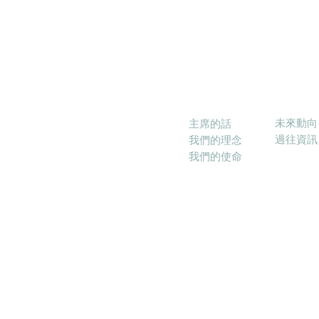
消息
關於本會
未來動向
主席的話
過往資訊
我們的理念
我們的使命