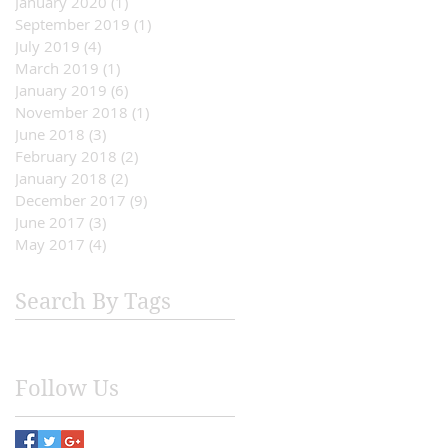
January 2020
(1)
1 post
September 2019
(1)
1 post
July 2019
(4)
4 posts
March 2019
(1)
1 post
January 2019
(6)
6 posts
November 2018
(1)
1 post
June 2018
(3)
3 posts
February 2018
(2)
2 posts
January 2018
(2)
2 posts
December 2017
(9)
9 posts
June 2017
(3)
3 posts
May 2017
(4)
4 posts
Search By Tags
No tags yet.
Follow Us