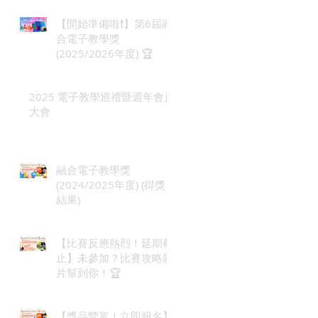
【開始準備啦❗】第6屆融
合電子教學獎
(2025/2026年度) 🏆
2025 電子教學巡禮暨週年會員
大會
融合電子教學獎
(2024/2025年度) (得獎
結果)
【比賽反應熱烈！延期截
止】未參加？比賽攻略影
片幫到你！🏆
【獎品豐富！立即報名】