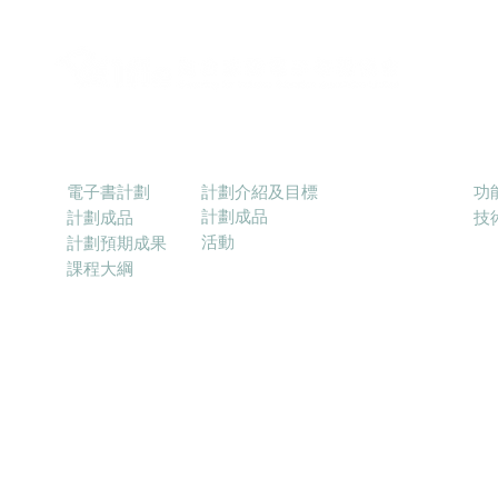
電子書計劃
優質教育基金電子學習配套計劃
Ra
計劃介紹及目標
電子書計劃
功
計劃成品
計劃成品
​
活動
計劃預期成果
課程大綱