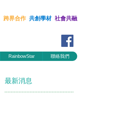
習
跨界合作
共創學材
社會共融
 跨界合作 共創學材 社會共融
RainbowStar
聯絡我們
最新消息
Check back
soon
Once posts are