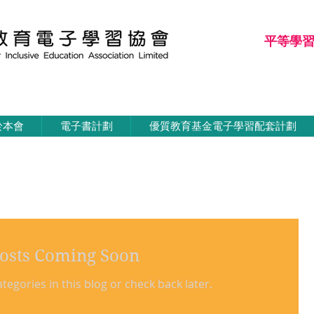
平等學
平等學習
於本會
電子書計劃
優質教育基金電子學習配套計劃
osts Coming Soon
tegories in this blog or check back later.