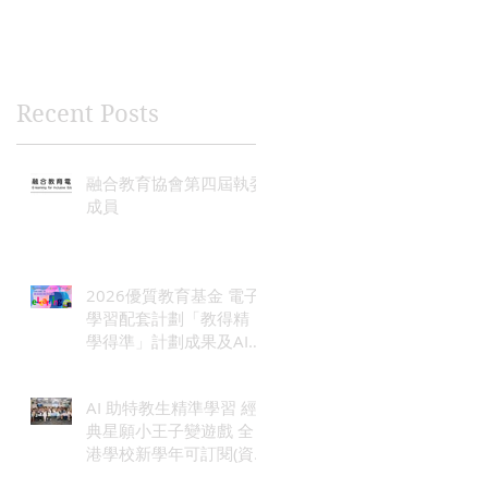
published, you’ll see
them here.
Recent Posts
融合教育協會第四屆執委
成員
2026優質教育基金 電子
學習配套計劃「教得精
學得準」計劃成果及AI功
能發布暨週年會員大會
AI 助特教生精準學習 經
典星願小王子變遊戲 全
港學校新學年可訂閱(資
料來源 :unwire.hk)