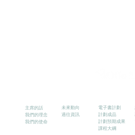
習需要的學童，能恰當地運用科
技促進學習﹔另一方面為學校建
立一套可持續發展的電子資源
庫，以達到「共創 共享 共融」
的願景。
消息
電子書計劃
關於本會
未來動向
電子書計劃
主席的話
過往資訊
計劃成品
我們的理念
計劃預期成果
我們的使命
課程大綱