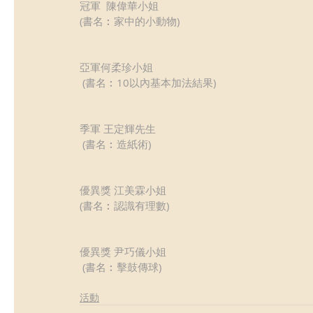
冠軍  陳偉華小姐
(書名︰家中的小動物)
亞軍何柔珍小姐
 (書名︰10以內基本加法結果)
季軍 王定輝先生
 (書名︰造紙術)
優異獎 江美霖小姐 
(書名︰認識有理數)
優異獎 尹巧儀小姐
 (書名︰擊鼓傳球)
活動