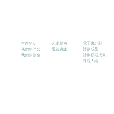
消息
電子書計劃
關於本會
未來動向
電子書計劃
主席的話
過往資訊
計劃成品
我們的理念
計劃預期成果
我們的使命
課程大綱
© 2017－2025 融合教育電子學習協會 (ELFIE) E-lea