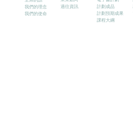
過往資訊
計劃成品
我們的理念
計劃預期成果
我們的使命
課程大綱
© 2017－2025 融合教育電子學習協會 (ELFIE) E-lea