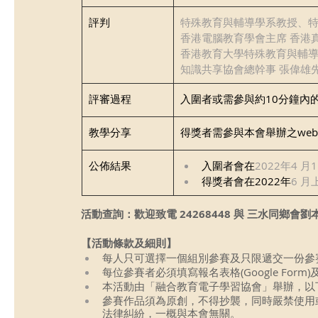
評判
特殊教育與輔導學系教授、特
香港電腦教育學會主席 香港真
香港教育⼤學特殊教育與輔導
知識共享協會總幹事 張偉雄
​評審過程
入圍者或需參與約10分鐘內
教學分享
得獎者需參與本會舉辦之webi
公佈結果
入圍者會在
2022年4 月1
得獎者會在2022年
6 月
活動查詢：歡迎致電 24268448 與 三水同鄉會
【活動條款及細則】
每人只可選擇一個組別參賽及只限遞交一份參賽
每位參賽者必須填寫報名表格(Google Form
本活動由「融合教育電子學習協會」舉辦，以
參賽作品須為原創，不得抄襲，同時嚴禁使用
法律糾紛，一概與本會無關。