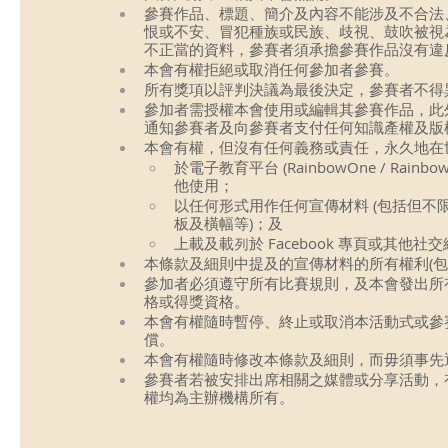
參賽作品、標題、簡介及內容不能涉及不合法
恨或不安、冒犯種族或民族、歧視、鼓吹被視
不正當的資料，參賽者須承擔參賽作品沒有違反
本會有權拒絕或取消任何參加者參賽。  
所有獎項以評判決議為最後決定，參賽者不得
參加者需授權本會使用或編輯其參賽作品，此
通知參賽者及向參賽者支付任何知識產權及版
本會有權，但沒有任何義務或責任，永久地在
於電子教育平台 (RainbowOne / R
他使用； 
以任何形式用作任何宣傳材料 (包括但不
板及橫幅等)；及 
上載及載列於 Facebook 專頁或其他
本條款及細則中提及的宣傳材料的所有權利(包
參加者必須遵守所有比賽規則，及本會發出所
格或得獎資格。  
本會有權隨時暫停、終止或取消本活動式或參
償。  
本會有權隨時修改本條款及細則，而毋須事先通
參賽者若被安排出席相關之媒體或分享活動，
權均為主辦機構所有。