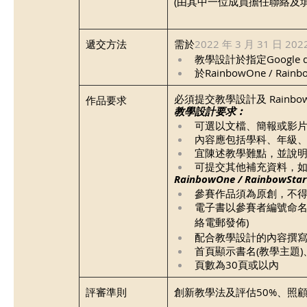
(由其中一位成員擔任聯絡及
遞交方法
​需於
2022 年 3 月 31 日 202
教學設計於指定Google 
於RainbowOne / R
必須提交教學設計及 RainbowOn
作品要求
教學設計要求︰
可選以文檔、簡報或影
內容應包括學科、年級、
宜陳述教學難點，並說
可提交其他補充資料，
RainbowOne / Rainbow
參賽作品須為原創，不
電子書以參賽者編號命名 
絡電郵發佈)
配合教學設計的內容撰
首頁顯示書名(教學主題
頁數為30頁或以內
​評審準則
​創新教學法及評估50%、照