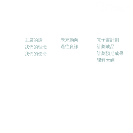
消息
電子書計劃
關於本會
未來動向
電子書計劃
主席的話
過往資訊
計劃成品
我們的理念
計劃預期成果
我們的使命
課程大綱
© 2017－2025 融合教育電子學習協會 (ELFIE) E-lea