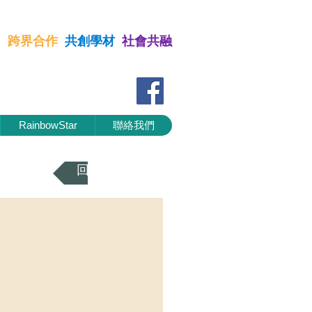
習
跨界合作
共創學材
社會共融
 跨界合作 共創學材 社會共融
RainbowStar
聯絡我們
回到上一頁