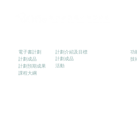
電子書計劃
優質教育基金電子學習配套計劃
Ra
計劃介紹及目標
電子書計劃
功
計劃成品
計劃成品
​
活動
計劃預期成果
課程大綱
25 融合教育電子學習協會 (ELFIE) E-learning for Inclusive Education Associati