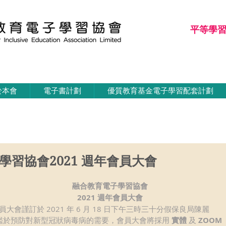
平等學
平等學習
於本會
電子書計劃
優質教育基金電子學習配套計劃
學習協會2021 週年會員大會
融合教育電子學習協會
2021 週年會員大會
會謹訂於 2021 年 6 月 18 日下午三時三十分假保良局陳麗
。鑑於預防對新型冠狀病毒病的需要，會員大會將採用 
實體
 及 
ZOOM