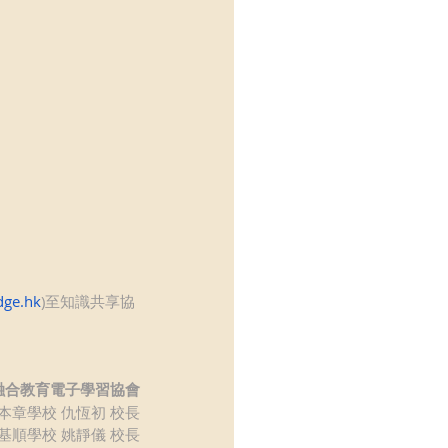
ge.hk
)至知識共享協
融合教育電子學習協會
本章學校 仇恆初 校長
基順學校 姚靜儀 校長