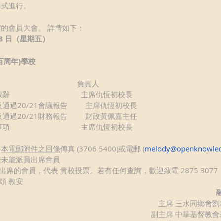
形式進行。
度的會員大會。 詳情如下：
 18 日（星期五）
百周年)學校
                                     負責人
                                    主席仇恆初校長
2.討論及通過20/21會議報告         主席仇恆初校長
3.討論及通過20/21財務報告         財政黃佩嘉主任
                                    主席仇恆初校長
將
本電郵附件之回條
傳真 (3706 5400)或電郵 (
melody@openknowled
校未能派員出席會員
席的會員，代表 貴校投票。若有任何查詢，歡迎致電 2875 3077
頌 教安
主席 三水同鄉會劉
副主席 中華基督教會