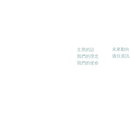
消息
關於本會
未來動向
主席的話
過往資訊
我們的理念
我們的使命
© 2017－20