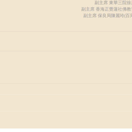
副主席 東華三院徐
副主席 香海正覺蓮社佛教
副主席 保良局陳麗玲(百