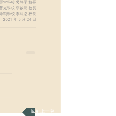
展堂學校 吳靜雯 校長
普光學校 李啟明 校長
周年)學校 李碧恩 校長
2021 年 5 月 24 日
回到上一頁