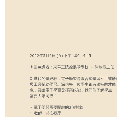
2022年5月6日 (五) 下午4:00 - 4:45﻿
👩🏻‍💼講者：東華三院徐展堂學校 － 陳敏章主任﻿
新世代的學與教，電子學習是混合式學習不可或缺
與工具輔助學習。深信每一位學生都有獨特的才能
色，要讓電子學習發揮高效能，我們能了解學生、
需要大家同行！
⭐ 電子學習需要關顧的3個對象
1. 教師：得心應手