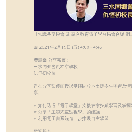
【知識共享協會 及 融合教育電子學習協會合辦 網上
📅 2021年2月19日 (五) 4:00 - 4:45
🧑🏻‍🏫 分享嘉賓：
三水同鄉會劉本章學校
仇恒初校長
旨在分享暫停面授課堂期間校本支援學生學習及情
享。
⭐ 如何透過「電子學堂」支援在家持續學習及掌握
⭐ 分享「主題式重點視學」的建議
⭐ 利用電子書系統進一步推展自主學習
歡迎報名：