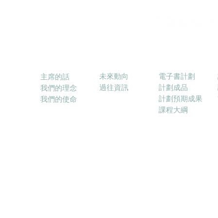
消息
電子書計劃
關於本會
未來動向
電子書計劃
主席的話
過往資訊
計劃成品
我們的理念
計劃預期成果
我們的使命
課程大綱
© 2017－2025 融合教育電子學習協會 (ELFIE) E-lea