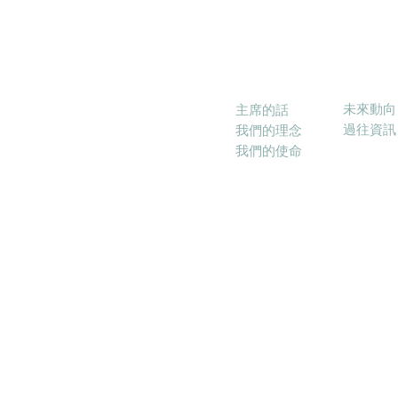
消息
關於本會
未來動向
主席的話
過往資訊
我們的理念
我們的使命
© 2017－20