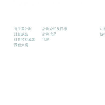
電子書計劃
優質教育基金電子學習配套計劃
Ra
計劃介紹及目標
電子書計劃
功
計劃成品
計劃成品
​
活動
計劃預期成果
課程大綱
25 融合教育電子學習協會 (ELFIE) E-learning for Inclusive Education Associati