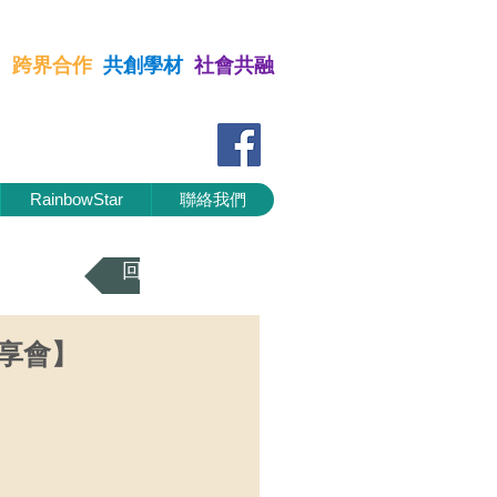
習
跨界合作
共創學材
社會共融
 跨界合作 共創學材 社會共融
RainbowStar
聯絡我們
回到上一頁
分享會】