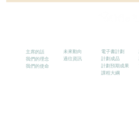
消息
電子書計劃
關於本會
未來動向
電子書計劃
主席的話
過往資訊
計劃成品
我們的理念
計劃預期成果
我們的使命
課程大綱
© 2017－2025 融合教育電子學習協會 (ELFIE) E-lea